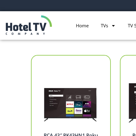
Home
TVs
TV 
RCA 43″ RK43HN1 Roku
R