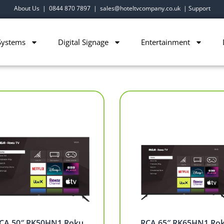
About Us
|
0844 870 7897
|
sales@hoteltvcompany.co.uk
|
Support
Systems
Digital Signage
Entertainment
CA 50″ RK50HN1 Roku
RCA 65″ RK65HN1 Ro