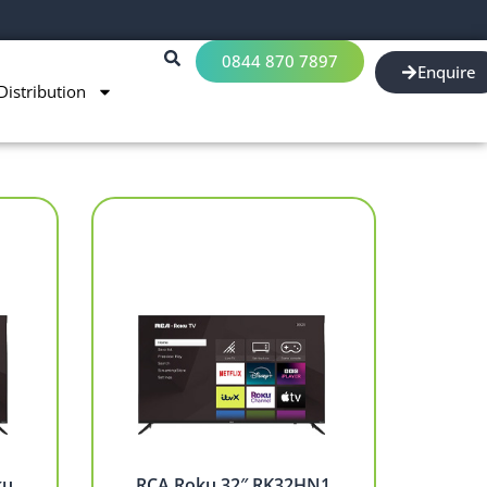
0844 870 7897
Enquire
Distribution
ku
RCA Roku 32″ RK32HN1